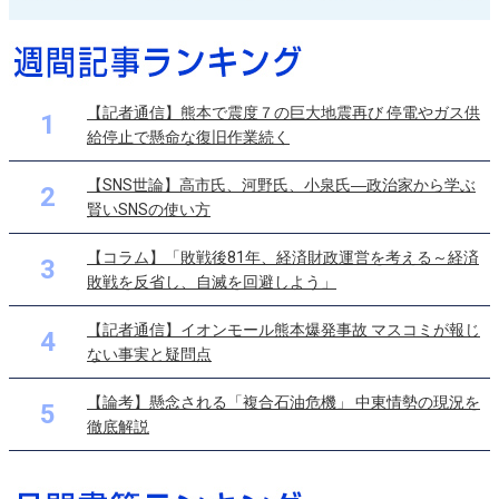
【記者通信】熊本で震度７の巨大地震再び 停電やガス供
1
給停止で懸命な復旧作業続く
【SNS世論】高市氏、河野氏、小泉氏―政治家から学ぶ
2
賢いSNSの使い方
【コラム】「敗戦後81年、経済財政運営を考える～経済
3
敗戦を反省し、自滅を回避しよう」
【記者通信】イオンモール熊本爆発事故 マスコミが報じ
4
ない事実と疑問点
【論考】懸念される「複合石油危機」 中東情勢の現況を
5
徹底解説