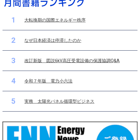
1
大転換期の国際エネルギー秩序
2
なぜ日本経済は停滞したのか
3
改訂新版 図説6kV高圧受電設備の保護協調Q&A
4
令和７年版 電力小六法
5
実務 太陽光パネル循環型ビジネス