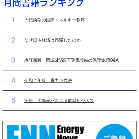
1
大転換期の国際エネルギー秩序
2
なぜ日本経済は停滞したのか
3
改訂新版 図説6kV高圧受電設備の保護協調Q&A
4
令和７年版 電力小六法
5
実務 太陽光パネル循環型ビジネス