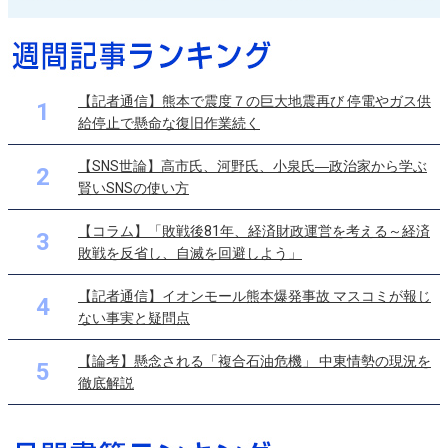
【記者通信】熊本で震度７の巨大地震再び 停電やガス供
1
給停止で懸命な復旧作業続く
【SNS世論】高市氏、河野氏、小泉氏―政治家から学ぶ
2
賢いSNSの使い方
【コラム】「敗戦後81年、経済財政運営を考える～経済
3
敗戦を反省し、自滅を回避しよう」
【記者通信】イオンモール熊本爆発事故 マスコミが報じ
4
ない事実と疑問点
【論考】懸念される「複合石油危機」 中東情勢の現況を
5
徹底解説