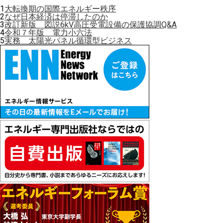
1
大転換期の国際エネルギー秩序
2
なぜ日本経済は停滞したのか
3
改訂新版 図説6kV高圧受電設備の保護協調Q&A
4
令和７年版 電力小六法
5
実務 太陽光パネル循環型ビジネス