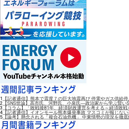
1
【記者通信】熊本で震度７の巨大地震再び 停電やガス供給
2
【SNS世論】高市氏、河野氏、小泉氏―政治家から学ぶ賢いS
3
【コラム】「敗戦後81年、経済財政運営を考える～経済敗戦
4
【記者通信】イオンモール熊本爆発事故 マスコミが報じない
5
【論考】懸念される「複合石油危機」 中東情勢の現況を徹底