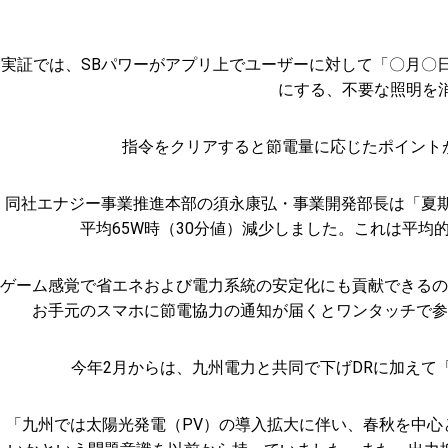
実証では、SBパワーがアプリ上でユーザーに対して「〇月〇
にする、不要な照明を
指令をクリアすると節電量に応じたポイントが
同社エナジー事業推進本部の須永康弘・事業開発部長は「夏期
平均65W時（30分値）減少しました。これは平
ゲーム感覚で省エネおよび電力系統の安定化にも貢献できるの
お手元のスマホに節電協力の通知が届くとワンタッチで参
今年2月からは、九州電力と共同で下げDRに加えて
「九州では太陽光発電（PV）の導入拡大に伴い、春秋を中