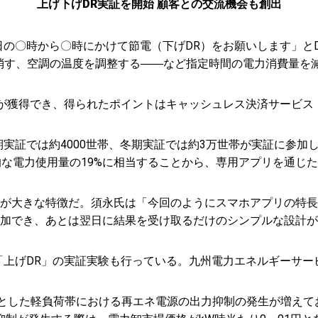
上げ下げDR実証を開始 顧客との交流機会も創出
日の〇時から〇時にかけて節電（下げDR）をお願いします」と
消す、空調の温度を調整する――など指定時間の電力消費量を減
獲得でき、得られたポイントはキャッシュレス決済サービス「Pay
実証では約4000世帯、冬期実証では約3万世帯が実証に参加
均的な電力使用量の19%に相当することから、専用アプリを通じ
が大きな特徴だ。須永氏は「今回のようにスマホアプリの特長
加でき、あとは翌日に結果を受け取るだけのシンプルな設計が
「上げDR」の実証実験も行っている。九州電力エネルギーサ
心とした軽負荷帯における再エネ電源の出力抑制の発生が増えて