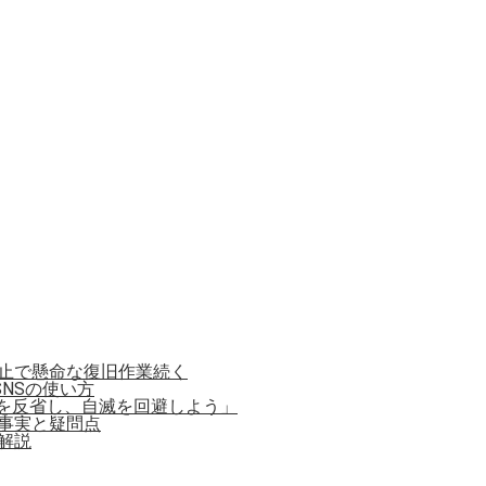
停止で懸命な復旧作業続く
NSの使い方
を反省し、自滅を回避しよう」
事実と疑問点
解説