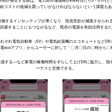
制が発生する際は、電力卸市場価格がkW時当たり0・01円
給コストの低減を図っていかなければならないという課題もあ
を整備するインセンティブが薄くなり、投資意欲が減退させられ
を回避することにもつながるなど、既存の電源を有効活用するた
れぞれ電気自動車（EV）や電気給湯機のエコキュートなどD
電ecoアプリ」からユーザーに対して「〇月〇日の〇時から〇
湯する―など家電の稼働時間をずらして上げDRに協力し、指令を
ーナスと交換できる。