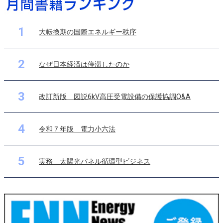
1
大転換期の国際エネルギー秩序
2
なぜ日本経済は停滞したのか
3
改訂新版 図説6kV高圧受電設備の保護協調Q&A
4
令和７年版 電力小六法
5
実務 太陽光パネル循環型ビジネス