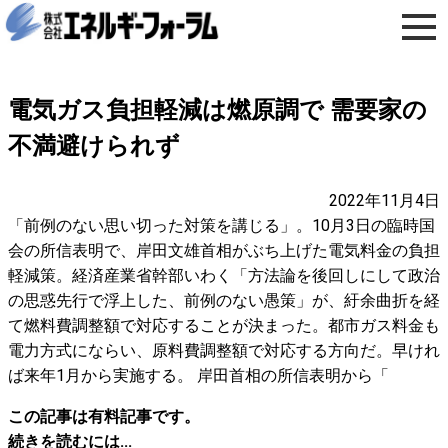
電気ガス負担軽減は燃原調で 需要家の
不満避けられず
2022年11月4日
「前例のない思い切った対策を講じる」。10月3日の臨時国
会の所信表明で、岸田文雄首相がぶち上げた電気料金の負担
軽減策。経済産業省幹部いわく「方法論を後回しにして政治
の思惑先行で浮上した、前例のない愚策」が、紆余曲折を経
て燃料費調整額で対応することが決まった。都市ガス料金も
電力方式にならい、原料費調整額で対応する方向だ。早けれ
ば来年1月から実施する。 岸田首相の所信表明から「
この記事は有料記事です。
続きを読むには...