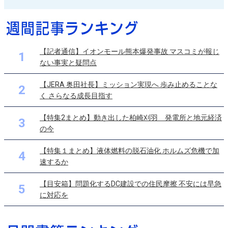
【記者通信】イオンモール熊本爆発事故 マスコミが報じ
1
ない事実と疑問点
【JERA 奥田社長】ミッション実現へ 歩み止めることな
2
く さらなる成長目指す
【特集2まとめ】動き出した柏崎刈羽 発電所と地元経済
3
の今
【特集１まとめ】液体燃料の脱石油化 ホルムズ危機で加
4
速するか
【目安箱】問題化するDC建設での住民摩擦 不安には早急
5
に対応を