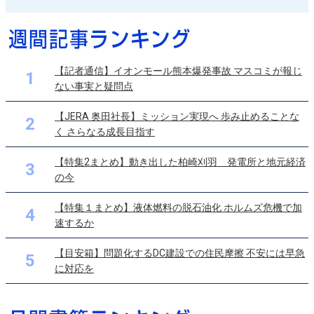
【記者通信】イオンモール熊本爆発事故 マスコミが報じ
1
ない事実と疑問点
【JERA 奥田社長】ミッション実現へ 歩み止めることな
2
く さらなる成長目指す
【特集2まとめ】動き出した柏崎刈羽 発電所と地元経済
3
の今
【特集１まとめ】液体燃料の脱石油化 ホルムズ危機で加
4
速するか
【目安箱】問題化するDC建設での住民摩擦 不安には早急
5
に対応を