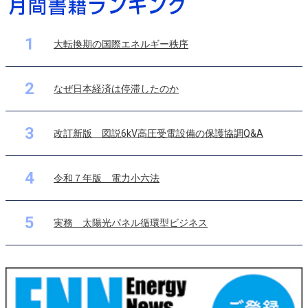
1
大転換期の国際エネルギー秩序
2
なぜ日本経済は停滞したのか
3
改訂新版 図説6kV高圧受電設備の保護協調Q&A
4
令和７年版 電力小六法
5
実務 太陽光パネル循環型ビジネス