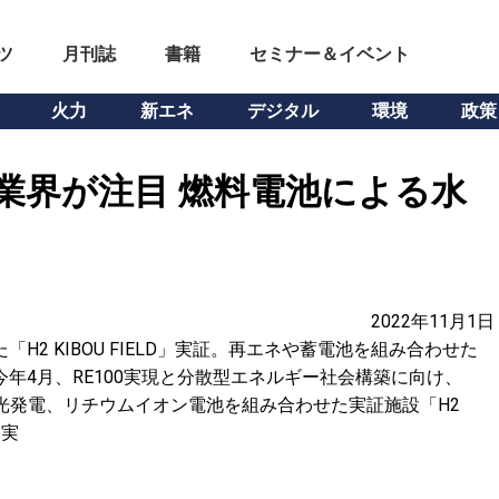
ツ
月刊誌
書籍
セミナー＆イベント
火力
新エネ
デジタル
環境
政策
業界が注目 燃料電池による水
2022年11月1日
H2 KIBOU FIELD」実証。再エネや蓄電池を組み合わせた
年4月、RE100実現と分散型エネルギー社会構築に向け、
太陽光発電、リチウムイオン電池を組み合わせた実証施設「H2
て実