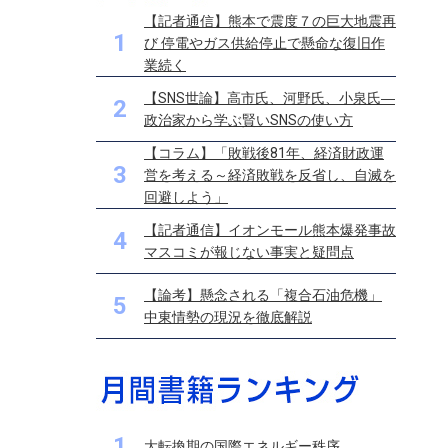
【記者通信】熊本で震度７の巨大地震再
1
び 停電やガス供給停止で懸命な復旧作
業続く
【SNS世論】高市氏、河野氏、小泉氏―
2
政治家から学ぶ賢いSNSの使い方
【コラム】「敗戦後81年、経済財政運
3
営を考える～経済敗戦を反省し、自滅を
回避しよう」
【記者通信】イオンモール熊本爆発事故
4
マスコミが報じない事実と疑問点
【論考】懸念される「複合石油危機」
5
中東情勢の現況を徹底解説
1
大転換期の国際エネルギー秩序