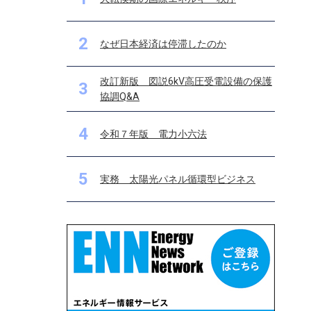
2
なぜ日本経済は停滞したのか
改訂新版 図説6kV高圧受電設備の保護
3
協調Q&A
4
令和７年版 電力小六法
5
実務 太陽光パネル循環型ビジネス