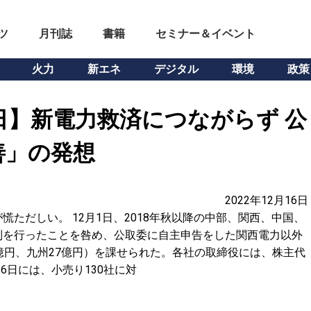
ツ
月刊誌
書籍
セミナー＆イベント
火力
新エネ
デジタル
環境
政策
6日】新電力救済につながらず 公
善」の発想
2022年12月16日
ただしい。 12月1日、2018年秋以降の中部、関西、中国、
制を行ったことを咎め、公取委に自主申告をした関西電力以外
.5億円、九州27億円）を課せられた。各社の取締役には、株主代
6日には、小売り130社に対