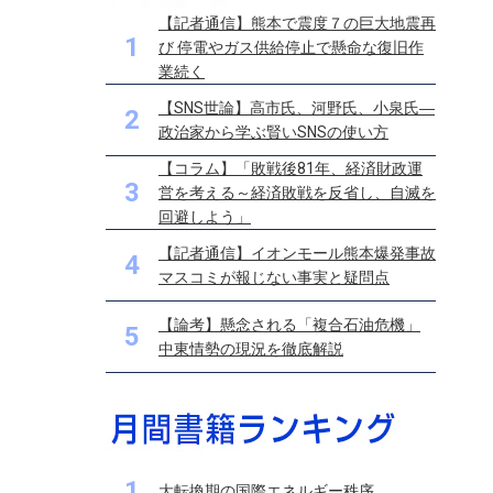
【記者通信】熊本で震度７の巨大地震再
1
び 停電やガス供給停止で懸命な復旧作
業続く
【SNS世論】高市氏、河野氏、小泉氏―
2
政治家から学ぶ賢いSNSの使い方
【コラム】「敗戦後81年、経済財政運
3
営を考える～経済敗戦を反省し、自滅を
回避しよう」
【記者通信】イオンモール熊本爆発事故
4
マスコミが報じない事実と疑問点
【論考】懸念される「複合石油危機」
5
中東情勢の現況を徹底解説
1
大転換期の国際エネルギー秩序