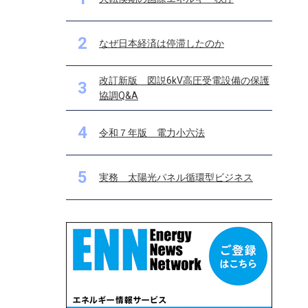
2
なぜ日本経済は停滞したのか
改訂新版 図説6kV高圧受電設備の保護
3
協調Q&A
4
令和７年版 電力小六法
5
実務 太陽光パネル循環型ビジネス