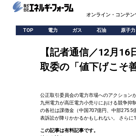
オンライン・コンテン
TOP
電力
ガス
石油
原子力
【記者通信／12月1
取委の「値下げこそ
公正取引委員会の電力市場へのアクションが慌
九州電力が高圧電力小売りにおける競争抑
の各社は課徴金（中国707億円、中部275
表訴訟が降りかかるかもしれない。 さらに1
この記事は有料記事です。