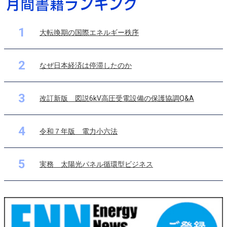
1
大転換期の国際エネルギー秩序
2
なぜ日本経済は停滞したのか
3
改訂新版 図説6kV高圧受電設備の保護協調Q&A
4
令和７年版 電力小六法
5
実務 太陽光パネル循環型ビジネス