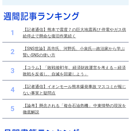
【記者通信】熊本で震度７の巨大地震再び 停電やガス供
1
給停止で懸命な復旧作業続く
【SNS世論】高市氏、河野氏、小泉氏―政治家から学ぶ
2
賢いSNSの使い方
【コラム】「敗戦後81年、経済財政運営を考える～経済
3
敗戦を反省し、自滅を回避しよう」
【記者通信】イオンモール熊本爆発事故 マスコミが報じ
4
ない事実と疑問点
【論考】懸念される「複合石油危機」 中東情勢の現況を
5
徹底解説