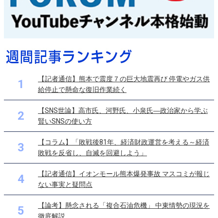
【記者通信】熊本で震度７の巨大地震再び 停電やガス供
1
給停止で懸命な復旧作業続く
【SNS世論】高市氏、河野氏、小泉氏―政治家から学ぶ
2
賢いSNSの使い方
【コラム】「敗戦後81年、経済財政運営を考える～経済
3
敗戦を反省し、自滅を回避しよう」
【記者通信】イオンモール熊本爆発事故 マスコミが報じ
4
ない事実と疑問点
【論考】懸念される「複合石油危機」 中東情勢の現況を
5
徹底解説