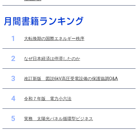
1
大転換期の国際エネルギー秩序
2
なぜ日本経済は停滞したのか
3
改訂新版 図説6kV高圧受電設備の保護協調Q&A
4
令和７年版 電力小六法
5
実務 太陽光パネル循環型ビジネス