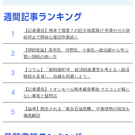
【記者通信】熊本で震度７の巨大地震再び 停電やガス供
1
給停止で懸命な復旧作業続く
【SNS世論】高市氏、河野氏、小泉氏―政治家から学ぶ
2
賢いSNSの使い方
【コラム】「敗戦後81年、経済財政運営を考える～経済
3
敗戦を反省し、自滅を回避しよう」
【記者通信】イオンモール熊本爆発事故 マスコミが報じ
4
ない事実と疑問点
【論考】懸念される「複合石油危機」 中東情勢の現況を
5
徹底解説