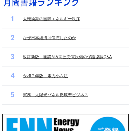
1
大転換期の国際エネルギー秩序
2
なぜ日本経済は停滞したのか
3
改訂新版 図説6kV高圧受電設備の保護協調Q&A
4
令和７年版 電力小六法
5
実務 太陽光パネル循環型ビジネス