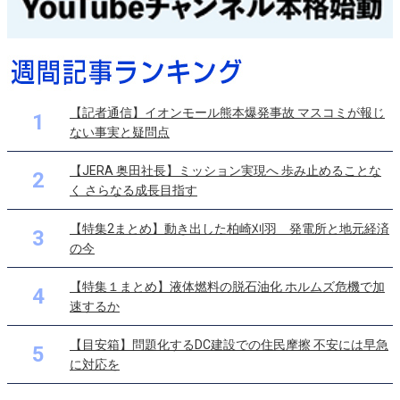
【記者通信】イオンモール熊本爆発事故 マスコミが報じ
1
ない事実と疑問点
【JERA 奥田社長】ミッション実現へ 歩み止めることな
2
く さらなる成長目指す
【特集2まとめ】動き出した柏崎刈羽 発電所と地元経済
3
の今
【特集１まとめ】液体燃料の脱石油化 ホルムズ危機で加
4
速するか
【目安箱】問題化するDC建設での住民摩擦 不安には早急
5
に対応を