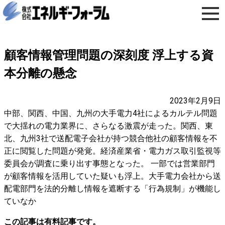
顧客情報管理問題の深刻度 浮上する資
本分離の懸念
2023年2月9日
中部、関西、中国、九州の大手電力4社によるカルテル問題
で大揺れの電力業界に、さらなる激震が走った。関西、東
北、九州3社で送配電子会社が持つ競合他社の顧客情報を不
正に閲覧した問題が発覚。経済産業省・電力ガス取引監視等
委員会が調査に乗り出す事態となった。 一部では営業部門
が顧客情報を活用していた疑いも浮上。大手電力会社から送
配電部門を法的分離し情報を遮断する「行為規制」が機能し
ていなか
この記事は有料記事です。