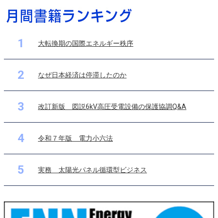
1
大転換期の国際エネルギー秩序
2
なぜ日本経済は停滞したのか
3
改訂新版 図説6kV高圧受電設備の保護協調Q&A
4
令和７年版 電力小六法
5
実務 太陽光パネル循環型ビジネス