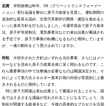
志賀
岸田政権は昨年、GX（グリーントランスフォーメー
ション）実行会議を舞台に原子力政策を見直し、運転期間の
追加的な延長を認め、次世代革新炉の開発・建設を進めると
いった基本方針を打ち出しました。今通常国会で原子力基本
法、原子炉等規制法、電気事業法などの束ね法案が審議され
る予定です。原子力事業の転機になるものと期待しています
が、一連の動向をどう受け止めていますか。
村松
今回示された方針はいずれも当社事業、さらにはメー
カーなどを含めた原子力産業全体に深く関わるものです。こ
れら重要事項の中で法整備が必要なものは閣議決定され、そ
れによって第六次エネルギー基本計画の内容が実質的に上書
きされるものと期待しています。
特に原子力関連は束ね法案として審議されることから、国
会ではさまざまな議論が交わされることになるでしょう。法
制化や関連する政省令など、今後の具体的なプロセスを注視