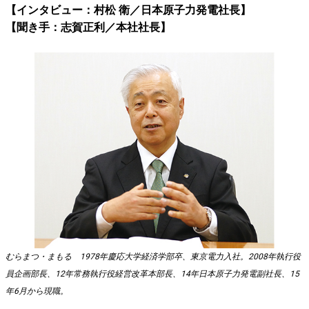
【インタビュー：村松 衛／日本原子力発電社長】
【聞き手：志賀正利／本社社長】
むらまつ・まもる 1978年慶応大学経済学部卒、東京電力入社。2008年執行役
員企画部長、12年常務執行役経営改革本部長、14年日本原子力発電副社長、15
年6月から現職。