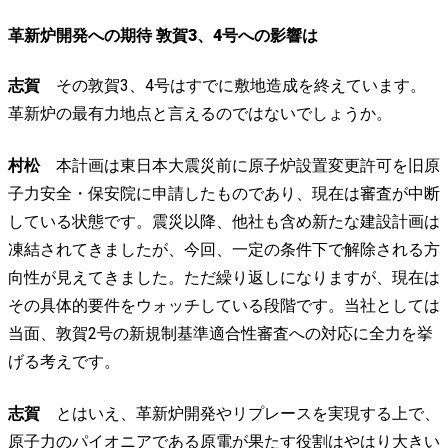
革新炉開発への期待 敦賀3、4号への影響は
志賀
その敦賀3、4号はすでに敷地造成を終えています。
革新炉の最有力地点と言えるのではないでしょうか。
村松
本計画は東日本大震災前に原子炉設置変更許可を旧原
子力安全・保安院に申請したものであり、現在は審査が中断
している状態です。震災以降、他社も含め新たな建設計画は
凍結されてきましたが、今回、一定の条件下で解除される方
向性が見えてきました。ただ繰り返しになりますが、現在は
その具体的要件をウォッチしている段階です。当社としては
当面、敦賀2号の新規制基準適合性審査への対応に全力を挙
げる考えです。
志賀
とはいえ、革新炉開発やリプレースを実現する上で、
原子力のパイオニアである原電が果たす役割はやはり大きい