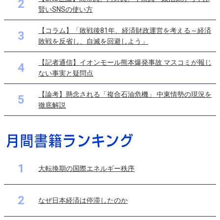
2
賢いSNSの使い方
【コラム】「敗戦後81年、経済財政運営を考える～経済
3
敗戦を反省し、自滅を回避しよう」
【記者通信】イオンモール熊本爆発事故 マスコミが報じ
4
ない事実と疑問点
【論考】懸念される「複合石油危機」 中東情勢の現況を
5
徹底解説
1
大転換期の国際エネルギー秩序
2
なぜ日本経済は停滞したのか