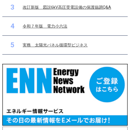
3
改訂新版 図説6kV高圧受電設備の保護協調Q&A
4
令和７年版 電力小六法
5
実務 太陽光パネル循環型ビジネス