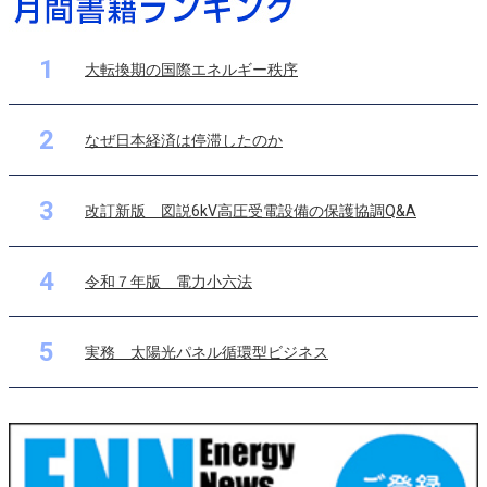
1
大転換期の国際エネルギー秩序
2
なぜ日本経済は停滞したのか
3
改訂新版 図説6kV高圧受電設備の保護協調Q&A
4
令和７年版 電力小六法
5
実務 太陽光パネル循環型ビジネス