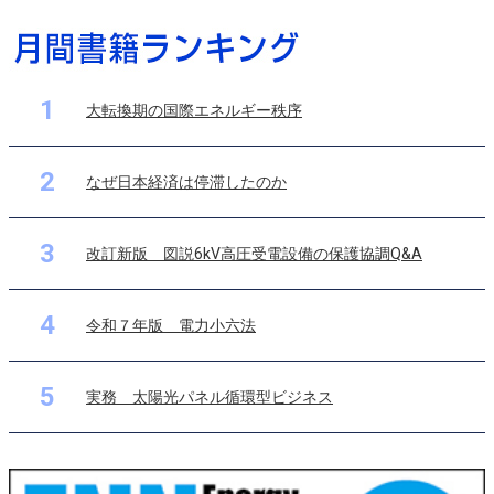
1
大転換期の国際エネルギー秩序
2
なぜ日本経済は停滞したのか
3
改訂新版 図説6kV高圧受電設備の保護協調Q&A
4
令和７年版 電力小六法
5
実務 太陽光パネル循環型ビジネス