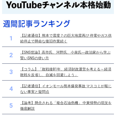
【記者通信】熊本で震度７の巨大地震再び 停電やガス供
1
給停止で懸命な復旧作業続く
【SNS世論】高市氏、河野氏、小泉氏―政治家から学ぶ
2
賢いSNSの使い方
【コラム】「敗戦後81年、経済財政運営を考える～経済
3
敗戦を反省し、自滅を回避しよう」
【記者通信】イオンモール熊本爆発事故 マスコミが報じ
4
ない事実と疑問点
【論考】懸念される「複合石油危機」 中東情勢の現況を
5
徹底解説