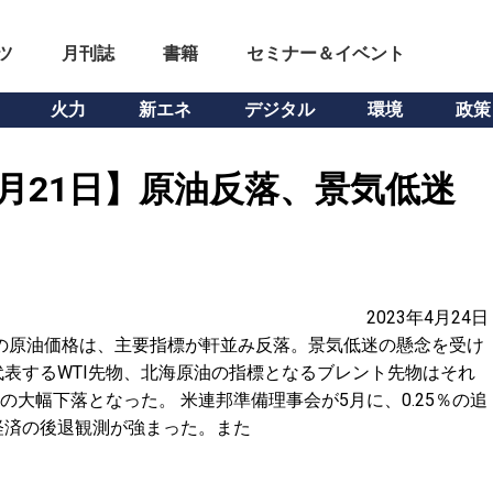
ツ
月刊誌
書籍
セミナー＆イベント
火力
新エネ
デジタル
環境
政策
月21日】原油反落、景気低迷
2023年4月24日
の原油価格は、主要指標が軒並み反落。景気低迷の懸念を受け
表するWTI先物、北海原油の指標となるブレント先物はそれ
ドルの大幅下落となった。 米連邦準備理事会が5月に、0.25％の追
経済の後退観測が強まった。また