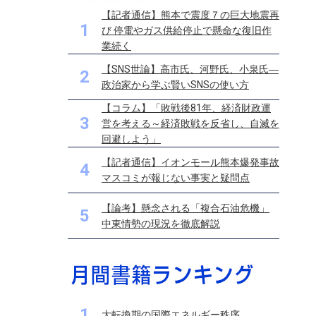
【記者通信】熊本で震度７の巨大地震再
1
び 停電やガス供給停止で懸命な復旧作
業続く
【SNS世論】高市氏、河野氏、小泉氏―
2
政治家から学ぶ賢いSNSの使い方
【コラム】「敗戦後81年、経済財政運
3
営を考える～経済敗戦を反省し、自滅を
回避しよう」
【記者通信】イオンモール熊本爆発事故
4
マスコミが報じない事実と疑問点
【論考】懸念される「複合石油危機」
5
中東情勢の現況を徹底解説
1
大転換期の国際エネルギー秩序