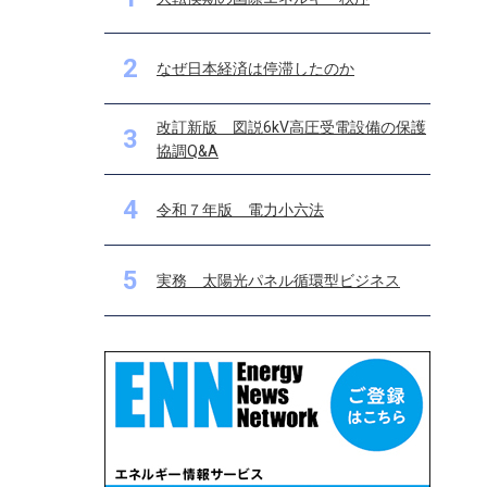
2
なぜ日本経済は停滞したのか
改訂新版 図説6kV高圧受電設備の保護
3
協調Q&A
4
令和７年版 電力小六法
5
実務 太陽光パネル循環型ビジネス