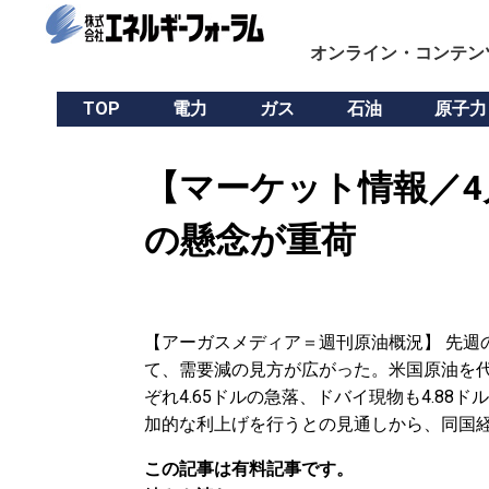
オンライン・コンテン
TOP
電力
ガス
石油
原子力
【マーケット情報／4
の懸念が重荷
【アーガスメディア＝週刊原油概況】 先週
て、需要減の見方が広がった。米国原油を代
ぞれ4.65ドルの急落、ドバイ現物も4.88
加的な利上げを行うとの見通しから、同国
この記事は有料記事です。