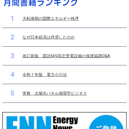
1
大転換期の国際エネルギー秩序
2
なぜ日本経済は停滞したのか
3
改訂新版 図説6kV高圧受電設備の保護協調Q&A
4
令和７年版 電力小六法
5
実務 太陽光パネル循環型ビジネス