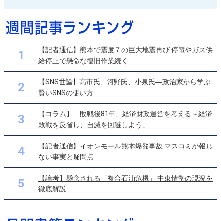
【記者通信】熊本で震度７の巨大地震再び 停電やガス供
1
給停止で懸命な復旧作業続く
【SNS世論】高市氏、河野氏、小泉氏―政治家から学ぶ
2
賢いSNSの使い方
【コラム】「敗戦後81年、経済財政運営を考える～経済
3
敗戦を反省し、自滅を回避しよう」
【記者通信】イオンモール熊本爆発事故 マスコミが報じ
4
ない事実と疑問点
【論考】懸念される「複合石油危機」 中東情勢の現況を
5
徹底解説