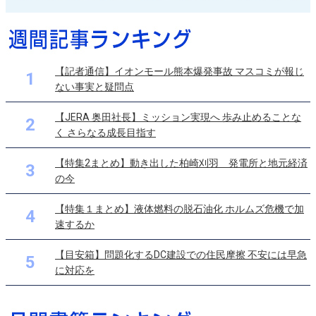
【記者通信】イオンモール熊本爆発事故 マスコミが報じ
1
ない事実と疑問点
【JERA 奥田社長】ミッション実現へ 歩み止めることな
2
く さらなる成長目指す
【特集2まとめ】動き出した柏崎刈羽 発電所と地元経済
3
の今
【特集１まとめ】液体燃料の脱石油化 ホルムズ危機で加
4
速するか
【目安箱】問題化するDC建設での住民摩擦 不安には早急
5
に対応を