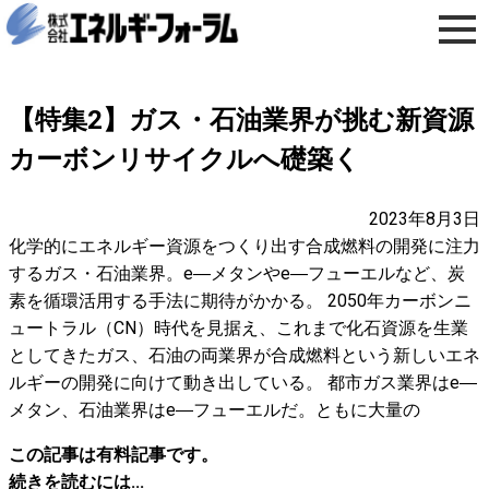
【特集2】ガス・石油業界が挑む新資源
カーボンリサイクルへ礎築く
2023年8月3日
化学的にエネルギー資源をつくり出す合成燃料の開発に注力
するガス・石油業界。e―メタンやe―フューエルなど、炭
素を循環活用する手法に期待がかかる。 2050年カーボンニ
ュートラル（CN）時代を見据え、これまで化石資源を生業
としてきたガス、石油の両業界が合成燃料という新しいエネ
ルギーの開発に向けて動き出している。 都市ガス業界はe―
メタン、石油業界はe―フューエルだ。ともに大量の
この記事は有料記事です。
続きを読むには...