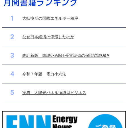
1
大転換期の国際エネルギー秩序
2
なぜ日本経済は停滞したのか
3
改訂新版 図説6kV高圧受電設備の保護協調Q&A
4
令和７年版 電力小六法
5
実務 太陽光パネル循環型ビジネス