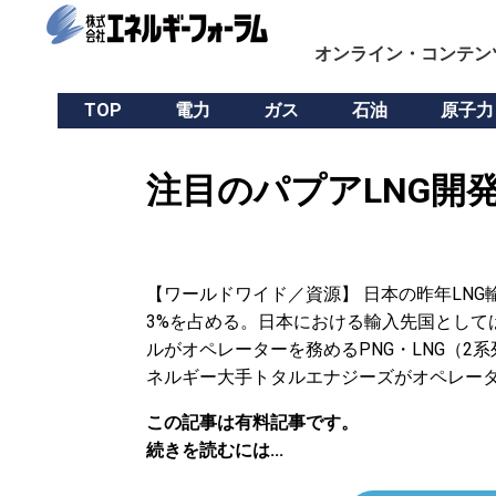
オンライン・コンテン
TOP
電力
ガス
石油
原子力
注目のパプアLNG開
【ワールドワイド／資源】 日本の昨年LNG輸
3%を占める。日本における輸入先国として
ルがオペレーターを務めるPNG・LNG（2
ネルギー大手トタルエナジーズがオペレータ
この記事は有料記事です。
続きを読むには...