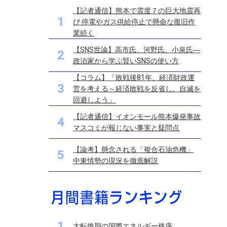
【記者通信】熊本で震度７の巨大地震再
1
び 停電やガス供給停止で懸命な復旧作
業続く
【SNS世論】高市氏、河野氏、小泉氏―
2
政治家から学ぶ賢いSNSの使い方
【コラム】「敗戦後81年、経済財政運
3
営を考える～経済敗戦を反省し、自滅を
回避しよう」
【記者通信】イオンモール熊本爆発事故
4
マスコミが報じない事実と疑問点
【論考】懸念される「複合石油危機」
5
中東情勢の現況を徹底解説
1
大転換期の国際エネルギー秩序