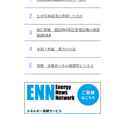
2
なぜ日本経済は停滞したのか
改訂新版 図説6kV高圧受電設備の保護
3
協調Q&A
4
令和７年版 電力小六法
5
実務 太陽光パネル循環型ビジネス