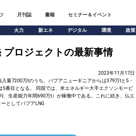
ツ
月刊誌
書籍
セミナー＆イベント
火力
新エネ
デジタル
環境
政策
発 プロジェクトの最新事情
2023年11月17日
入量7200万tのうち、パプアニューギニアからは379万tと5・
は5番目となる。 同国では、米エネルギー大手エクソンモービ
系列、生産能力年間690万t）が稼働中である。これに続き、仏エ
ーとしてパプアLNG