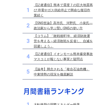
【記者通信】熊本で震度７の巨大地震再
1
び 停電やガス供給停止で懸命な復旧作
業続く
【SNS世論】高市氏、河野氏、小泉氏―
2
政治家から学ぶ賢いSNSの使い方
【コラム】「敗戦後81年、経済財政運
3
営を考える～経済敗戦を反省し、自滅を
回避しよう」
【記者通信】イオンモール熊本爆発事故
4
マスコミが報じない事実と疑問点
【論考】懸念される「複合石油危機」
5
中東情勢の現況を徹底解説
1
大転換期の国際エネルギー秩序