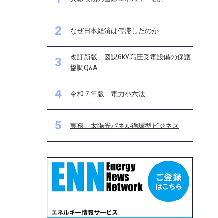
2
なぜ日本経済は停滞したのか
改訂新版 図説6kV高圧受電設備の保護
3
協調Q&A
4
令和７年版 電力小六法
5
実務 太陽光パネル循環型ビジネス