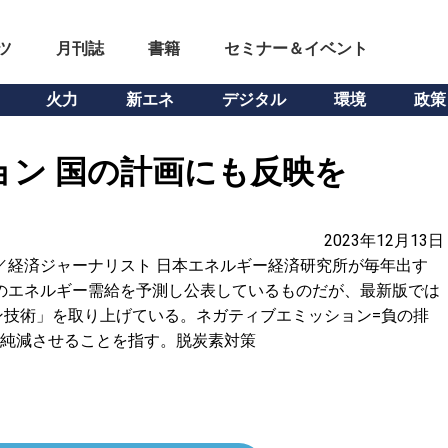
ツ
月刊誌
書籍
セミナー＆イベント
火力
新エネ
デジタル
環境
政策
ン 国の計画にも反映を
2023年12月13日
之 ／経済ジャーナリスト 日本エネルギー経済研究所が毎年出す
世界のエネルギー需給を予測し公表しているものだが、最新版では
ン技術」を取り上げている。ネガティブエミッション=負の排
度を純減させることを指す。脱炭素対策