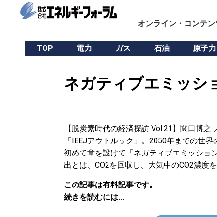
オンライン・コンテン
TOP
電力
ガス
石油
原子力
ネガティブエミッショ
【脱炭素時代の経済探訪 Vol.21】関口博
「IEEJアウトルック」。2050年までの
初めて章を設けて「ネガティブエミッショ
出とは、CO2を回収し、大気中のCO2濃
この記事は有料記事です。
続きを読むには...