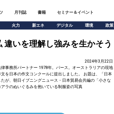
ツ
月刊誌
書籍
セミナー＆イベント
火力
新エネ
デジタル
環境
政策
 違いを理解し強みを生かそう
2024年3月22日
律事務所パートナー 1978年。パース。オーストラリアの現地
文を日本の作文コンクールに提出しました。 お題は、「日本
したが、朝日イブニングニュース・日本貿易会共編の「小さな
コアラのぬいぐるみを抱いている制服姿の写真