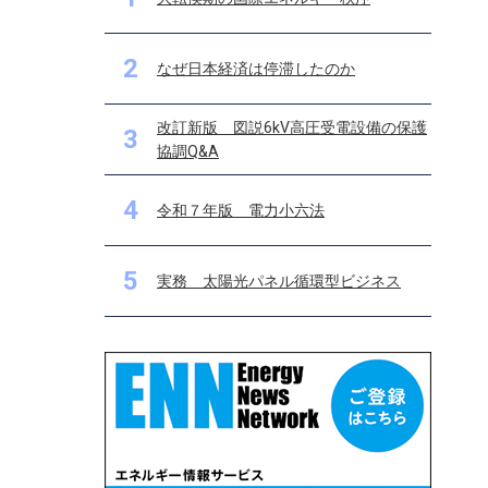
2
なぜ日本経済は停滞したのか
改訂新版 図説6kV高圧受電設備の保護
3
協調Q&A
4
令和７年版 電力小六法
5
実務 太陽光パネル循環型ビジネス