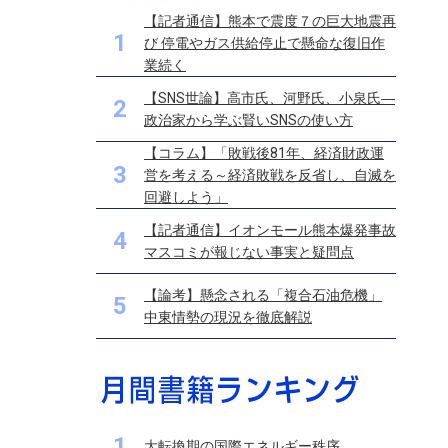
【記者通信】熊本で震度７の巨大地震再
1
び 停電やガス供給停止で懸命な復旧作
業続く
【SNS世論】高市氏、河野氏、小泉氏―
2
政治家から学ぶ賢いSNSの使い方
【コラム】「敗戦後81年、経済財政運
3
営を考える～経済敗戦を反省し、自滅を
回避しよう」
【記者通信】イオンモール熊本爆発事故
4
マスコミが報じない事実と疑問点
【論考】懸念される「複合石油危機」
5
中東情勢の現況を徹底解説
1
大転換期の国際エネルギー秩序