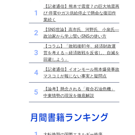
【記者通信】熊本で震度７の巨大地震再
1
び 停電やガス供給停止で懸命な復旧作
業続く
【SNS世論】高市氏、河野氏、小泉氏―
2
政治家から学ぶ賢いSNSの使い方
【コラム】「敗戦後81年、経済財政運
3
営を考える～経済敗戦を反省し、自滅を
回避しよう」
【記者通信】イオンモール熊本爆発事故
4
マスコミが報じない事実と疑問点
【論考】懸念される「複合石油危機」
5
中東情勢の現況を徹底解説
1
大転換期の国際エネルギー秩序