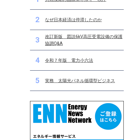
2
なぜ日本経済は停滞したのか
改訂新版 図説6kV高圧受電設備の保護
3
協調Q&A
4
令和７年版 電力小六法
5
実務 太陽光パネル循環型ビジネス