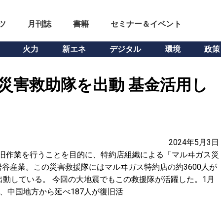
ツ
月刊誌
書籍
セミナー＆イベント
火力
新エネ
デジタル
環境
政策
災害救助隊を出動 基金活用し
2024年5月3日
復旧作業を行うことを目的に、特約店組織による「マルヰガス災
谷産業。この災害救援隊にはマルヰガス特約店の約3600人が
出動している。 今回の大地震でもこの救援隊が活躍した。1月
、中国地方から延べ187人が復旧活