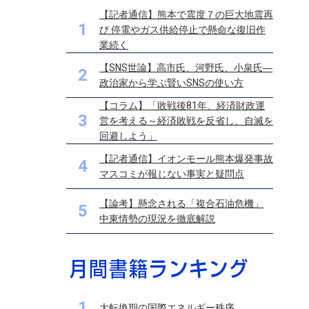
【記者通信】熊本で震度７の巨大地震再
1
び 停電やガス供給停止で懸命な復旧作
業続く
【SNS世論】高市氏、河野氏、小泉氏―
2
政治家から学ぶ賢いSNSの使い方
【コラム】「敗戦後81年、経済財政運
3
営を考える～経済敗戦を反省し、自滅を
回避しよう」
【記者通信】イオンモール熊本爆発事故
4
マスコミが報じない事実と疑問点
【論考】懸念される「複合石油危機」
5
中東情勢の現況を徹底解説
1
大転換期の国際エネルギー秩序