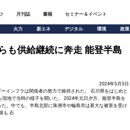
ツ
月刊誌
書籍
セミナー＆イベント
火力
新エネ
デジタル
環境
政策
らも供給継続に奔走 能登半島
2024年5月3日
ーインフラは関係者の努力で維持された。 石川県をはじめと
現地で当時の様子を聞いた。 2024年元日夕方、能登半島を
った。中でも、半島北部に珠洲市や輪島市は甚大な被害を受け
限も 石