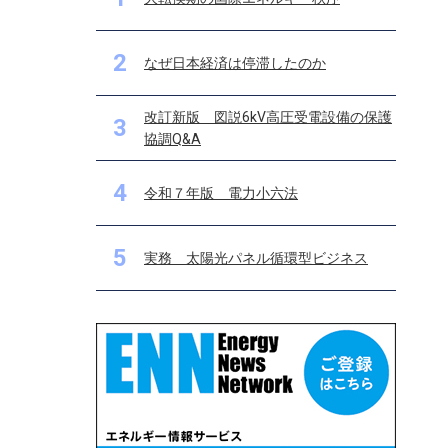
2
なぜ日本経済は停滞したのか
改訂新版 図説6kV高圧受電設備の保護
3
協調Q&A
4
令和７年版 電力小六法
5
実務 太陽光パネル循環型ビジネス