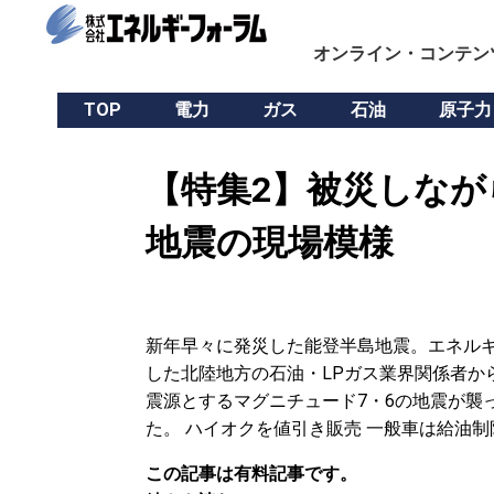
オンライン・コンテン
TOP
電力
ガス
石油
原子力
【特集2】被災しなが
地震の現場模様
新年早々に発災した能登半島地震。エネルギ
した北陸地方の石油・LPガス業界関係者から
震源とするマグニチュード7・6の地震が襲
た。 ハイオクを値引き販売 一般車は給油制
この記事は有料記事です。