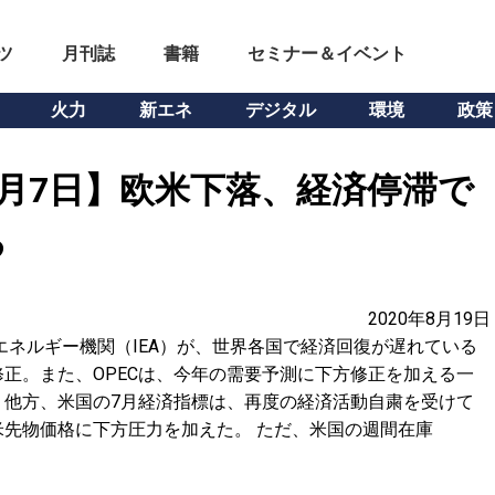
ツ
月刊誌
書籍
セミナー＆イベント
火力
新エネ
デジタル
環境
政策
月7日】欧米下落、経済停滞で
る
2020年8月19日
エネルギー機関（IEA）が、世界各国で経済回復が遅れている
正。また、OPECは、今年の需要予測に下方修正を加える一
。他方、米国の7月経済指標は、再度の経済活動自粛を受けて
先物価格に下方圧力を加えた。 ただ、米国の週間在庫