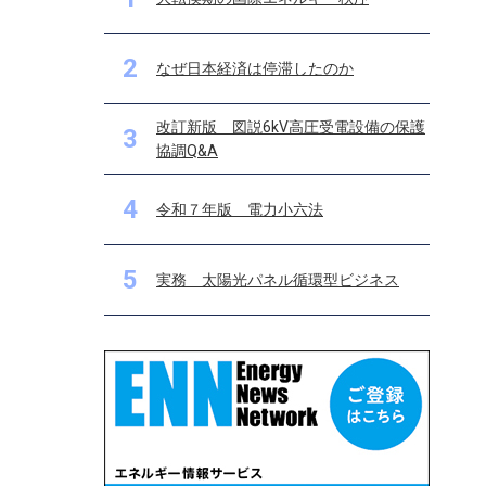
2
なぜ日本経済は停滞したのか
改訂新版 図説6kV高圧受電設備の保護
3
協調Q&A
4
令和７年版 電力小六法
5
実務 太陽光パネル循環型ビジネス