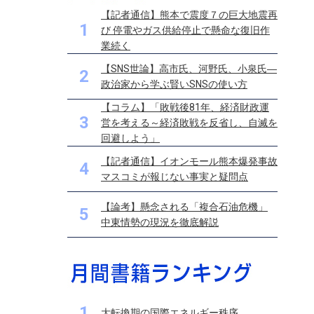
【記者通信】熊本で震度７の巨大地震再
1
び 停電やガス供給停止で懸命な復旧作
業続く
【SNS世論】高市氏、河野氏、小泉氏―
2
政治家から学ぶ賢いSNSの使い方
【コラム】「敗戦後81年、経済財政運
3
営を考える～経済敗戦を反省し、自滅を
回避しよう」
【記者通信】イオンモール熊本爆発事故
4
マスコミが報じない事実と疑問点
【論考】懸念される「複合石油危機」
5
中東情勢の現況を徹底解説
1
大転換期の国際エネルギー秩序