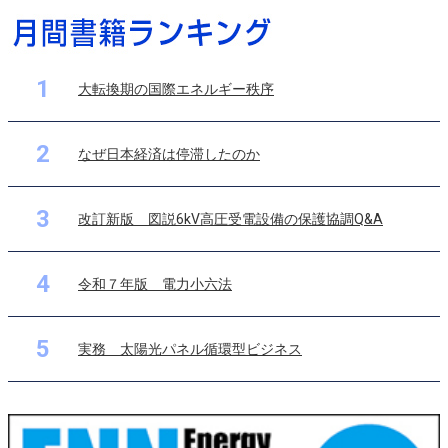
1
大転換期の国際エネルギー秩序
2
なぜ日本経済は停滞したのか
3
改訂新版 図説6kV高圧受電設備の保護協調Q&A
4
令和７年版 電力小六法
5
実務 太陽光パネル循環型ビジネス