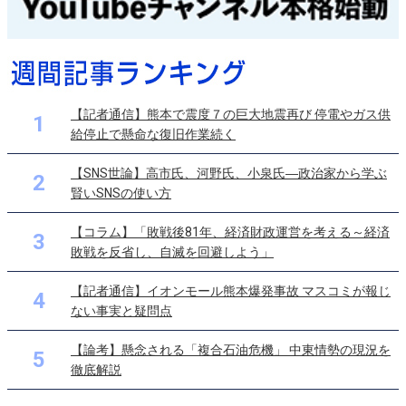
【記者通信】熊本で震度７の巨大地震再び 停電やガス供
1
給停止で懸命な復旧作業続く
【SNS世論】高市氏、河野氏、小泉氏―政治家から学ぶ
2
賢いSNSの使い方
【コラム】「敗戦後81年、経済財政運営を考える～経済
3
敗戦を反省し、自滅を回避しよう」
【記者通信】イオンモール熊本爆発事故 マスコミが報じ
4
ない事実と疑問点
【論考】懸念される「複合石油危機」 中東情勢の現況を
5
徹底解説