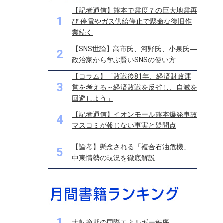
【記者通信】熊本で震度７の巨大地震再
1
び 停電やガス供給停止で懸命な復旧作
業続く
【SNS世論】高市氏、河野氏、小泉氏―
2
政治家から学ぶ賢いSNSの使い方
【コラム】「敗戦後81年、経済財政運
3
営を考える～経済敗戦を反省し、自滅を
回避しよう」
【記者通信】イオンモール熊本爆発事故
4
マスコミが報じない事実と疑問点
【論考】懸念される「複合石油危機」
5
中東情勢の現況を徹底解説
1
大転換期の国際エネルギー秩序