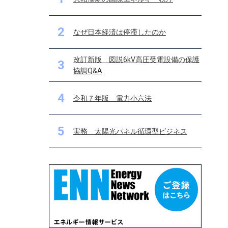
2
なぜ日本経済は停滞したのか
改訂新版 図説6kV高圧受電設備の保護
3
協調Q&A
4
令和７年版 電力小六法
5
実務 太陽光パネル循環型ビジネス