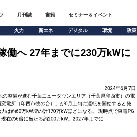
ツ
月刊誌
書籍
セミナー＆イベント
火力
新エネ
デジタル
環境
政策
働へ 27年までに230万kWに
2024年6月7日
地の整備が進む千葉ニュータウンエリア（千葉県印西市）の電
西変電所（印西市牧の台）」が6月上旬に運転を開始すると発
は約60万kW増の計170万kWほどになる。 現時点で東電PG
在の6倍に当たる約200万kW。2027年までに