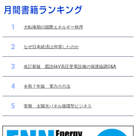
1
大転換期の国際エネルギー秩序
2
なぜ日本経済は停滞したのか
3
改訂新版 図説6kV高圧受電設備の保護協調Q&A
4
令和７年版 電力小六法
5
実務 太陽光パネル循環型ビジネス