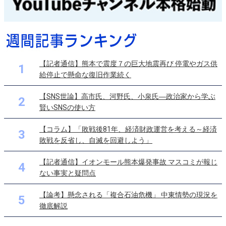
【記者通信】熊本で震度７の巨大地震再び 停電やガス供
1
給停止で懸命な復旧作業続く
【SNS世論】高市氏、河野氏、小泉氏―政治家から学ぶ
2
賢いSNSの使い方
【コラム】「敗戦後81年、経済財政運営を考える～経済
3
敗戦を反省し、自滅を回避しよう」
【記者通信】イオンモール熊本爆発事故 マスコミが報じ
4
ない事実と疑問点
【論考】懸念される「複合石油危機」 中東情勢の現況を
5
徹底解説