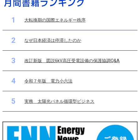
1
大転換期の国際エネルギー秩序
2
なぜ日本経済は停滞したのか
3
改訂新版 図説6kV高圧受電設備の保護協調Q&A
4
令和７年版 電力小六法
5
実務 太陽光パネル循環型ビジネス