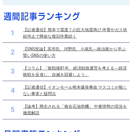
【記者通信】熊本で震度７の巨大地震再び 停電やガス供
1
給停止で懸命な復旧作業続く
【SNS世論】高市氏、河野氏、小泉氏―政治家から学ぶ
2
賢いSNSの使い方
【コラム】「敗戦後81年、経済財政運営を考える～経済
3
敗戦を反省し、自滅を回避しよう」
【記者通信】イオンモール熊本爆発事故 マスコミが報じ
4
ない事実と疑問点
【論考】懸念される「複合石油危機」 中東情勢の現況を
5
徹底解説