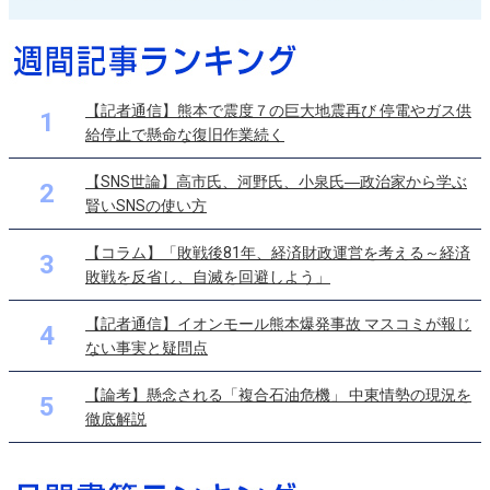
【記者通信】熊本で震度７の巨大地震再び 停電やガス供
1
給停止で懸命な復旧作業続く
【SNS世論】高市氏、河野氏、小泉氏―政治家から学ぶ
2
賢いSNSの使い方
【コラム】「敗戦後81年、経済財政運営を考える～経済
3
敗戦を反省し、自滅を回避しよう」
【記者通信】イオンモール熊本爆発事故 マスコミが報じ
4
ない事実と疑問点
【論考】懸念される「複合石油危機」 中東情勢の現況を
5
徹底解説