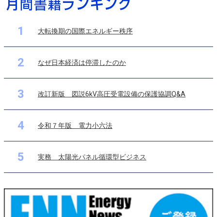
1
大転換期の国際エネルギー秩序
2
なぜ日本経済は停滞したのか
3
改訂新版 図説6kV高圧受電設備の保護協調Q&A
4
令和７年版 電力小六法
5
実務 太陽光パネル循環型ビジネス