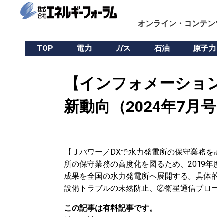
オンライン・コンテン
TOP
電力
ガス
石油
原子力
【インフォメーショ
新動向（2024年7月
【Ｊパワー／DXで水力発電所の保守業務を
所の保守業務の高度化を図るため、2019
成果を全国の水力発電所へ展開する。具体的
設備トラブルの未然防止、②衛星通信ブロ
この記事は有料記事です。