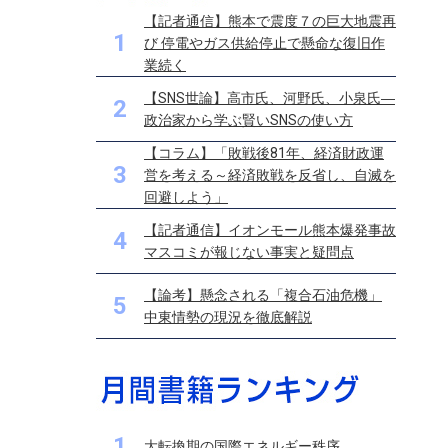
【記者通信】熊本で震度７の巨大地震再
1
び 停電やガス供給停止で懸命な復旧作
業続く
【SNS世論】高市氏、河野氏、小泉氏―
2
政治家から学ぶ賢いSNSの使い方
【コラム】「敗戦後81年、経済財政運
3
営を考える～経済敗戦を反省し、自滅を
回避しよう」
【記者通信】イオンモール熊本爆発事故
4
マスコミが報じない事実と疑問点
【論考】懸念される「複合石油危機」
5
中東情勢の現況を徹底解説
1
大転換期の国際エネルギー秩序