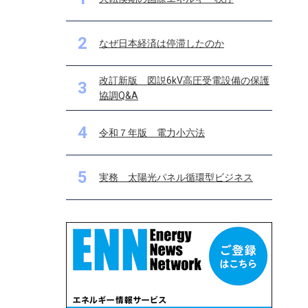
2
なぜ日本経済は停滞したのか
改訂新版 図説6kV高圧受電設備の保護
3
協調Q&A
4
令和７年版 電力小六法
5
実務 太陽光パネル循環型ビジネス