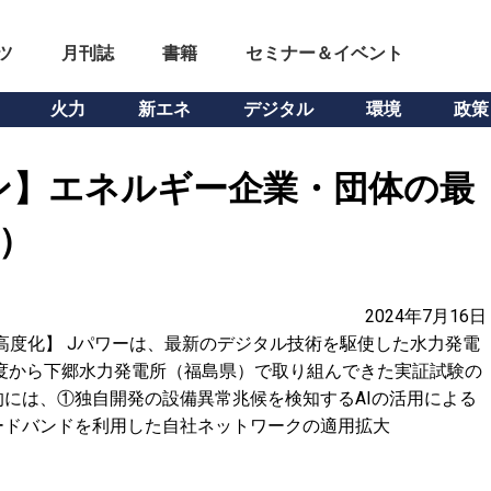
ツ
月刊誌
書籍
セミナー＆イベント
火力
新エネ
デジタル
環境
政策
ン】エネルギー企業・団体の最
号）
2024年7月16日
高度化】 Jパワーは、最新のデジタル技術を駆使した水力発電
年度から下郷水力発電所（福島県）で取り組んできた実証試験の
には、①独自開発の設備異常兆候を検知するAIの活用による
ードバンドを利用した自社ネットワークの適用拡大