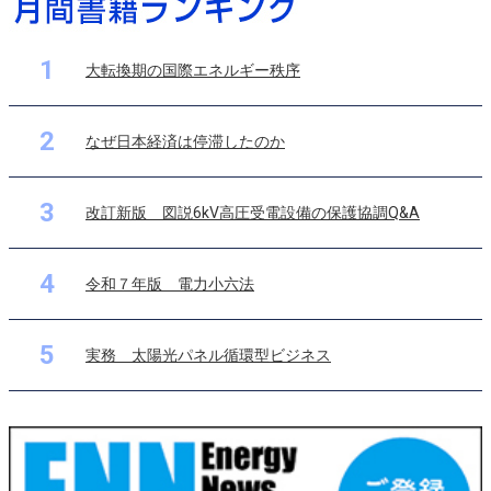
1
大転換期の国際エネルギー秩序
2
なぜ日本経済は停滞したのか
3
改訂新版 図説6kV高圧受電設備の保護協調Q&A
4
令和７年版 電力小六法
5
実務 太陽光パネル循環型ビジネス