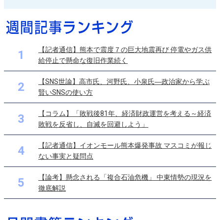
【記者通信】熊本で震度７の巨大地震再び 停電やガス供
1
給停止で懸命な復旧作業続く
【SNS世論】高市氏、河野氏、小泉氏―政治家から学ぶ
2
賢いSNSの使い方
【コラム】「敗戦後81年、経済財政運営を考える～経済
3
敗戦を反省し、自滅を回避しよう」
【記者通信】イオンモール熊本爆発事故 マスコミが報じ
4
ない事実と疑問点
【論考】懸念される「複合石油危機」 中東情勢の現況を
5
徹底解説