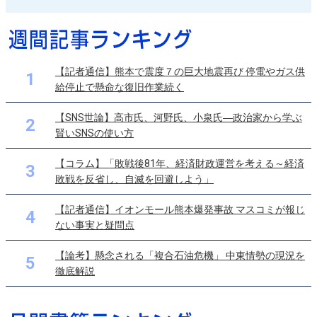
【記者通信】熊本で震度７の巨大地震再び 停電やガス供
1
給停止で懸命な復旧作業続く
【SNS世論】高市氏、河野氏、小泉氏―政治家から学ぶ
2
賢いSNSの使い方
【コラム】「敗戦後81年、経済財政運営を考える～経済
3
敗戦を反省し、自滅を回避しよう」
【記者通信】イオンモール熊本爆発事故 マスコミが報じ
4
ない事実と疑問点
【論考】懸念される「複合石油危機」 中東情勢の現況を
5
徹底解説