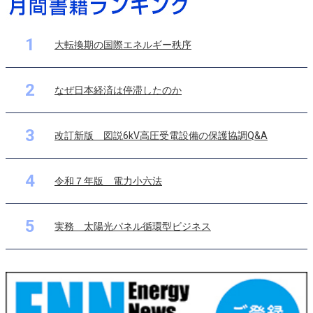
1
大転換期の国際エネルギー秩序
2
なぜ日本経済は停滞したのか
3
改訂新版 図説6kV高圧受電設備の保護協調Q&A
4
令和７年版 電力小六法
5
実務 太陽光パネル循環型ビジネス