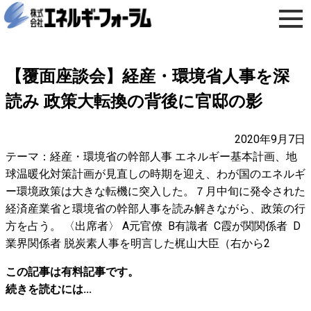
【覆面座談会】経産・環境省人事を深
読み 政策大転換の背後に官邸の影
2020年9月7日
テーマ：経産・環境省の幹部人事 エネルギー基本計画、地
球温暖化対策計画が見直しの時期を迎え、わが国のエネルギ
ー環境政策は大きな転機に突入した。７月中旬に発令された
経済産業省と環境省の幹部人事を読み解きながら、政策の行
方を占う。 〈出席者〉 A元官僚 B有識者 C霞が関関係者 D
業界関係者 脱炭素人事を明言した梶山大臣（右から2
この記事は有料記事です。
続きを読むには...