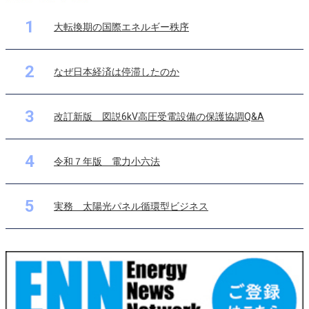
1
大転換期の国際エネルギー秩序
2
なぜ日本経済は停滞したのか
3
改訂新版 図説6kV高圧受電設備の保護協調Q&A
4
令和７年版 電力小六法
5
実務 太陽光パネル循環型ビジネス