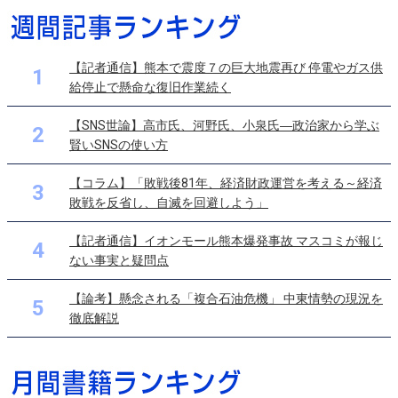
【記者通信】熊本で震度７の巨大地震再び 停電やガス供
1
給停止で懸命な復旧作業続く
【SNS世論】高市氏、河野氏、小泉氏―政治家から学ぶ
2
賢いSNSの使い方
【コラム】「敗戦後81年、経済財政運営を考える～経済
3
敗戦を反省し、自滅を回避しよう」
【記者通信】イオンモール熊本爆発事故 マスコミが報じ
4
ない事実と疑問点
【論考】懸念される「複合石油危機」 中東情勢の現況を
5
徹底解説