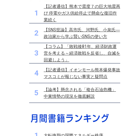
【記者通信】熊本で震度７の巨大地震再
1
び 停電やガス供給停止で懸命な復旧作
業続く
【SNS世論】高市氏、河野氏、小泉氏―
2
政治家から学ぶ賢いSNSの使い方
【コラム】「敗戦後81年、経済財政運
3
営を考える～経済敗戦を反省し、自滅を
回避しよう」
【記者通信】イオンモール熊本爆発事故
4
マスコミが報じない事実と疑問点
【論考】懸念される「複合石油危機」
5
中東情勢の現況を徹底解説
1
大転換期の国際エネルギー秩序