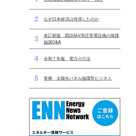
2
なぜ日本経済は停滞したのか
改訂新版 図説6kV高圧受電設備の保護
3
協調Q&A
4
令和７年版 電力小六法
5
実務 太陽光パネル循環型ビジネス