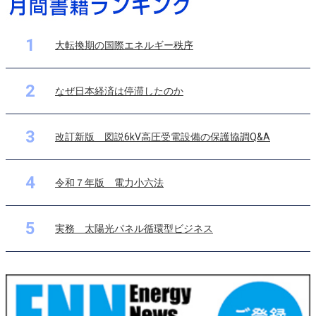
1
大転換期の国際エネルギー秩序
2
なぜ日本経済は停滞したのか
3
改訂新版 図説6kV高圧受電設備の保護協調Q&A
4
令和７年版 電力小六法
5
実務 太陽光パネル循環型ビジネス