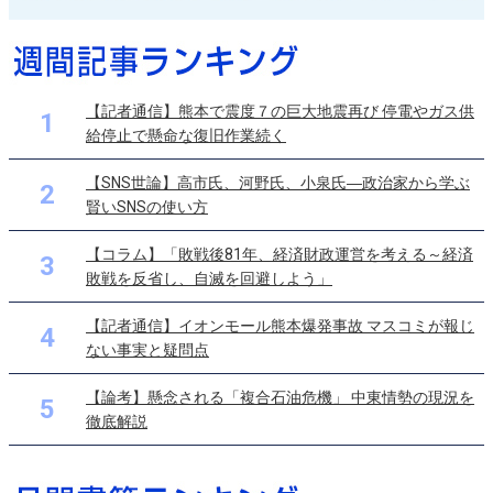
【記者通信】熊本で震度７の巨大地震再び 停電やガス供
1
給停止で懸命な復旧作業続く
【SNS世論】高市氏、河野氏、小泉氏―政治家から学ぶ
2
賢いSNSの使い方
【コラム】「敗戦後81年、経済財政運営を考える～経済
3
敗戦を反省し、自滅を回避しよう」
【記者通信】イオンモール熊本爆発事故 マスコミが報じ
4
ない事実と疑問点
【論考】懸念される「複合石油危機」 中東情勢の現況を
5
徹底解説