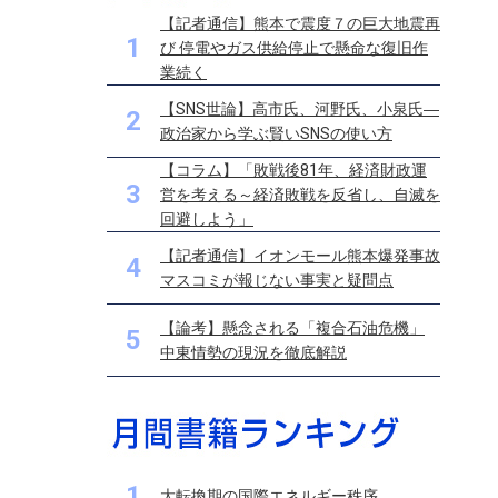
【記者通信】熊本で震度７の巨大地震再
1
び 停電やガス供給停止で懸命な復旧作
業続く
【SNS世論】高市氏、河野氏、小泉氏―
2
政治家から学ぶ賢いSNSの使い方
【コラム】「敗戦後81年、経済財政運
3
営を考える～経済敗戦を反省し、自滅を
回避しよう」
【記者通信】イオンモール熊本爆発事故
4
マスコミが報じない事実と疑問点
【論考】懸念される「複合石油危機」
5
中東情勢の現況を徹底解説
1
大転換期の国際エネルギー秩序