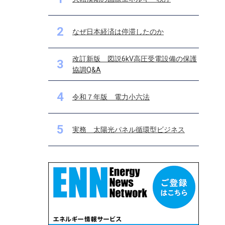
2
なぜ日本経済は停滞したのか
改訂新版 図説6kV高圧受電設備の保護
3
協調Q&A
4
令和７年版 電力小六法
5
実務 太陽光パネル循環型ビジネス