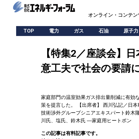
オンライン・コンテン
TOP
電力
ガス
石油
原子力
【特集2／座談会】日
意工夫で社会の要請
家庭部門の温室効果ガス排出量削減に有効な
策を提言した。 【出席者】 西川弘記／日
技術渉外グループシニアエキスパート鈴木隆
川氏、塩氏、鈴木氏 ―家庭用ヒートポン
この記事は有料記事です。