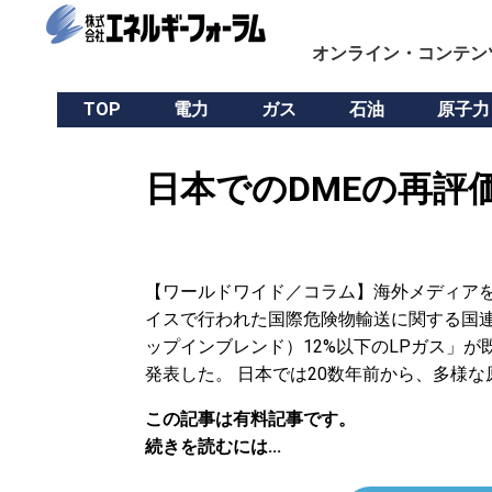
オンライン・コンテン
TOP
電力
ガス
石油
原子力
日本でのDMEの再評
【ワールドワイド／コラム】海外メディアを読
イスで行われた国際危険物輸送に関する国連
ップインブレンド）12%以下のLPガス」
発表した。 日本では20数年前から、多様な
この記事は有料記事です。
続きを読むには...