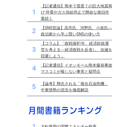
【記者通信】熊本で震度７の巨大地震再
1
び 停電やガス供給停止で懸命な復旧作
業続く
【SNS世論】高市氏、河野氏、小泉氏―
2
政治家から学ぶ賢いSNSの使い方
【コラム】「敗戦後81年、経済財政運
3
営を考える～経済敗戦を反省し、自滅を
回避しよう」
【記者通信】イオンモール熊本爆発事故
4
マスコミが報じない事実と疑問点
【論考】懸念される「複合石油危機」
5
中東情勢の現況を徹底解説
1
大転換期の国際エネルギー秩序