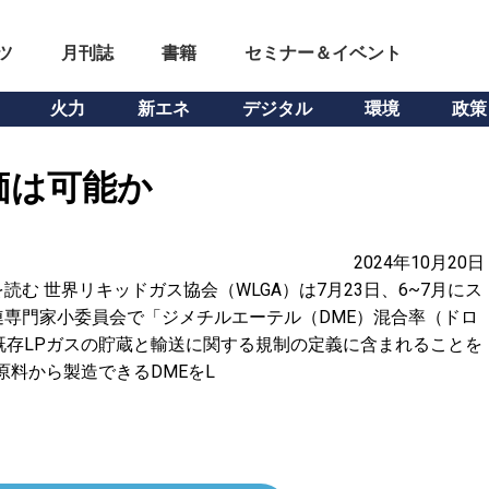
ツ
月刊誌
書籍
セミナー＆イベント
火力
新エネ
デジタル
環境
政策
価は可能か
2024年10月20日
む 世界リキッドガス協会（WLGA）は7月23日、6~7月にス
専門家小委員会で「ジメチルエーテル（DME）混合率（ドロ
が既存LPガスの貯蔵と輸送に関する規制の定義に含まれることを
原料から製造できるDMEをL