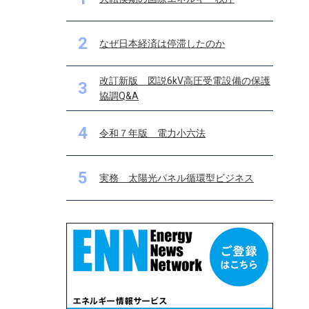
2
なぜ日本経済は停滞したのか
改訂新版 図説6kV高圧受電設備の保護
3
協調Q&A
4
令和７年版 電力小六法
5
実務 太陽光パネル循環型ビジネス