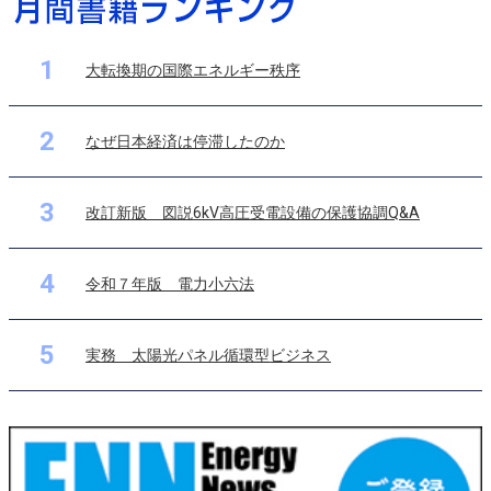
1
大転換期の国際エネルギー秩序
2
なぜ日本経済は停滞したのか
3
改訂新版 図説6kV高圧受電設備の保護協調Q&A
4
令和７年版 電力小六法
5
実務 太陽光パネル循環型ビジネス