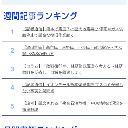
【記者通信】熊本で震度７の巨大地震再び 停電やガス供
1
給停止で懸命な復旧作業続く
【SNS世論】高市氏、河野氏、小泉氏―政治家から学ぶ
2
賢いSNSの使い方
【コラム】「敗戦後81年、経済財政運営を考える～経済
3
敗戦を反省し、自滅を回避しよう」
【記者通信】イオンモール熊本爆発事故 マスコミが報じ
4
ない事実と疑問点
【論考】懸念される「複合石油危機」 中東情勢の現況を
5
徹底解説