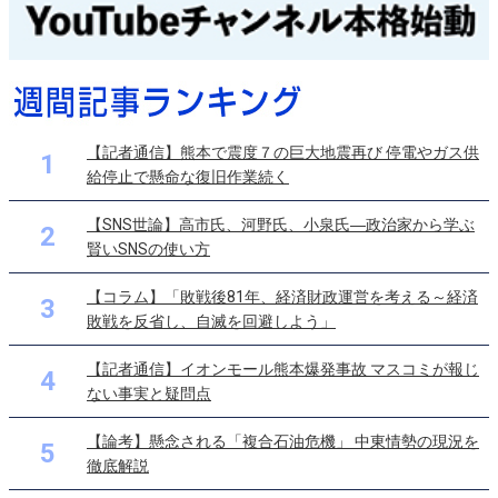
【記者通信】熊本で震度７の巨大地震再び 停電やガス供
1
給停止で懸命な復旧作業続く
【SNS世論】高市氏、河野氏、小泉氏―政治家から学ぶ
2
賢いSNSの使い方
【コラム】「敗戦後81年、経済財政運営を考える～経済
3
敗戦を反省し、自滅を回避しよう」
【記者通信】イオンモール熊本爆発事故 マスコミが報じ
4
ない事実と疑問点
【論考】懸念される「複合石油危機」 中東情勢の現況を
5
徹底解説