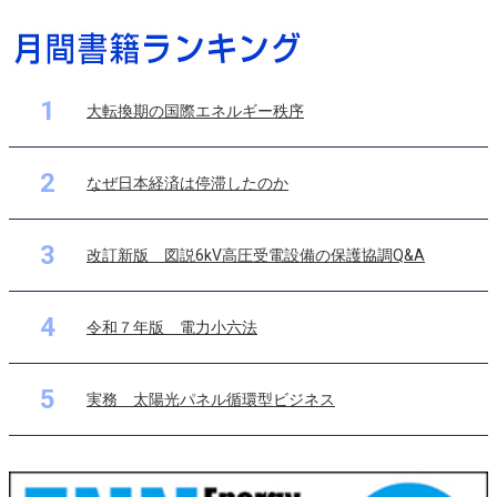
1
大転換期の国際エネルギー秩序
2
なぜ日本経済は停滞したのか
3
改訂新版 図説6kV高圧受電設備の保護協調Q&A
4
令和７年版 電力小六法
5
実務 太陽光パネル循環型ビジネス