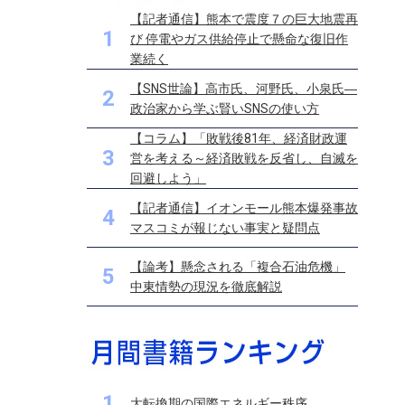
【記者通信】熊本で震度７の巨大地震再
1
び 停電やガス供給停止で懸命な復旧作
業続く
【SNS世論】高市氏、河野氏、小泉氏―
2
政治家から学ぶ賢いSNSの使い方
【コラム】「敗戦後81年、経済財政運
3
営を考える～経済敗戦を反省し、自滅を
回避しよう」
【記者通信】イオンモール熊本爆発事故
4
マスコミが報じない事実と疑問点
【論考】懸念される「複合石油危機」
5
中東情勢の現況を徹底解説
1
大転換期の国際エネルギー秩序