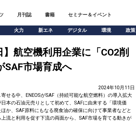
ツ
月刊誌
書籍
セミナー＆イベント
火力
新エネ
デジタル
環境
政策
日】航空機利用企業に「CO2削
がSAF市場育成へ
2024年10月11日
せる中、ENEOSがSAF（持続可能な航空燃料）の導入拡大
日本の石油元売りとして初めて、SAFに由来する「環境価
ほか、SAF原料にもなる廃食油の確保に向けて事業者などと
上流と利用を促す下流の両面から、SAF市場を育てる動きが