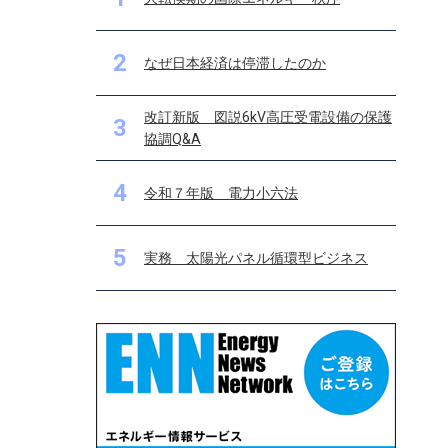
2
なぜ日本経済は停滞したのか
改訂新版 図説6kV高圧受電設備の保護
3
協調Q&A
4
令和７年版 電力小六法
5
実務 太陽光パネル循環型ビジネス