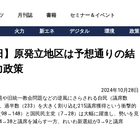
ツ
月刊誌
書籍
セミナー＆イベント
火力
新エネ
デジタル
環境
政策
8日】原発立地区は予想通りの結
力政策
2024年10月28日
問題や旧統一教会問題などの逆風にさらされる自民（議席数
党が、過半数（233）を大きく割り込む215議席獲得という衝撃的
8→148）と国民民主党（7→28）は大幅に躍進し、勢いを見
4→38と議席を減らす一方、れいわ新選組が3→9と議席