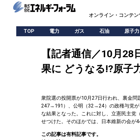
オンライン・コンテン
TOP
電力
ガス
石油
原子力
【記者通信／10月2
果に どうなる!?原子
衆院選の投開票が10月27日行われ、裏金
247→191）、公明（32→24）の政権与
な結果となった。これに対し、立憲民主党（9
せつけた。そのほかでは、日本維新の会が4
この記事は有料記事です。