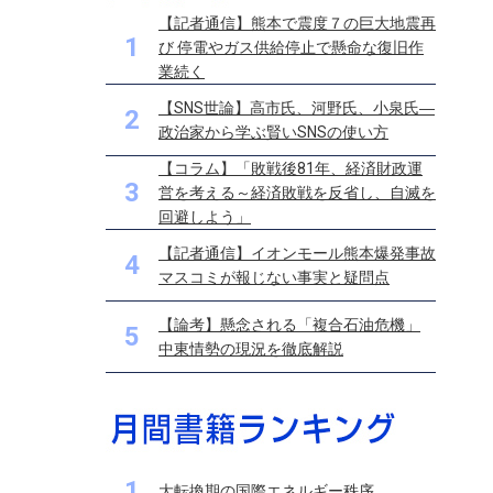
【記者通信】熊本で震度７の巨大地震再
1
び 停電やガス供給停止で懸命な復旧作
業続く
【SNS世論】高市氏、河野氏、小泉氏―
2
政治家から学ぶ賢いSNSの使い方
【コラム】「敗戦後81年、経済財政運
3
営を考える～経済敗戦を反省し、自滅を
回避しよう」
【記者通信】イオンモール熊本爆発事故
4
マスコミが報じない事実と疑問点
【論考】懸念される「複合石油危機」
5
中東情勢の現況を徹底解説
1
大転換期の国際エネルギー秩序