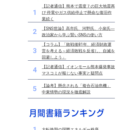
【記者通信】熊本で震度７の巨大地震再
1
び 停電やガス供給停止で懸命な復旧作
業続く
【SNS世論】高市氏、河野氏、小泉氏―
2
政治家から学ぶ賢いSNSの使い方
【コラム】「敗戦後81年、経済財政運
3
営を考える～経済敗戦を反省し、自滅を
回避しよう」
【記者通信】イオンモール熊本爆発事故
4
マスコミが報じない事実と疑問点
【論考】懸念される「複合石油危機」
5
中東情勢の現況を徹底解説
1
大転換期の国際エネルギー秩序