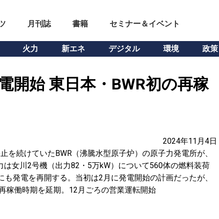
ツ
月刊誌
書籍
セミナー＆イベント
火力
新エネ
デジタル
環境
政策
電開始 東日本・BWR初の再稼
2024年11月4日
停止を続けていたBWR（沸騰水型原子炉）の原子力発電所が、
は女川2号機（出力82・5万kW）について560体の燃料装荷
旬にも発電を再開する。当初は2月に発電開始の計画だったが、
再稼働時期を延期。12月ごろの営業運転開始