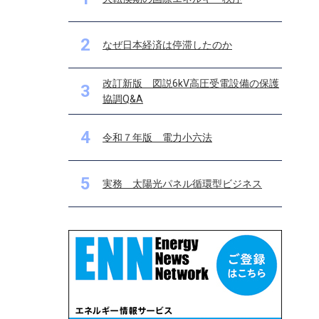
2
なぜ日本経済は停滞したのか
改訂新版 図説6kV高圧受電設備の保護
3
協調Q&A
4
令和７年版 電力小六法
5
実務 太陽光パネル循環型ビジネス