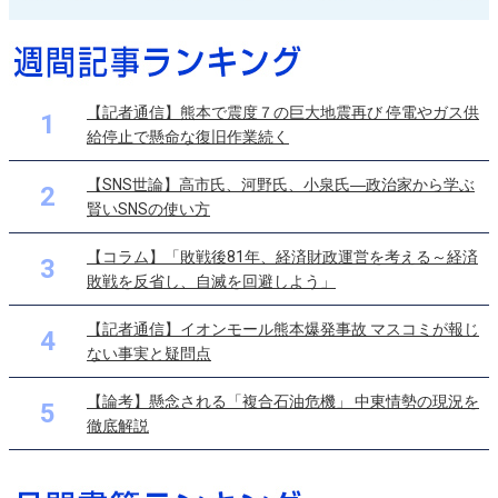
【記者通信】熊本で震度７の巨大地震再び 停電やガス供
1
給停止で懸命な復旧作業続く
【SNS世論】高市氏、河野氏、小泉氏―政治家から学ぶ
2
賢いSNSの使い方
【コラム】「敗戦後81年、経済財政運営を考える～経済
3
敗戦を反省し、自滅を回避しよう」
【記者通信】イオンモール熊本爆発事故 マスコミが報じ
4
ない事実と疑問点
【論考】懸念される「複合石油危機」 中東情勢の現況を
5
徹底解説