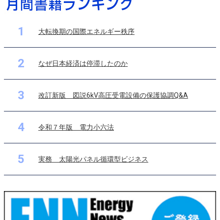
1
大転換期の国際エネルギー秩序
2
なぜ日本経済は停滞したのか
3
改訂新版 図説6kV高圧受電設備の保護協調Q&A
4
令和７年版 電力小六法
5
実務 太陽光パネル循環型ビジネス