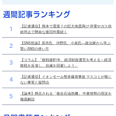
【記者通信】熊本で震度７の巨大地震再び 停電やガス供
1
給停止で懸命な復旧作業続く
【SNS世論】高市氏、河野氏、小泉氏―政治家から学ぶ
2
賢いSNSの使い方
【コラム】「敗戦後81年、経済財政運営を考える～経済
3
敗戦を反省し、自滅を回避しよう」
【記者通信】イオンモール熊本爆発事故 マスコミが報じ
4
ない事実と疑問点
【論考】懸念される「複合石油危機」 中東情勢の現況を
5
徹底解説