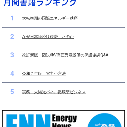
1
大転換期の国際エネルギー秩序
2
なぜ日本経済は停滞したのか
3
改訂新版 図説6kV高圧受電設備の保護協調Q&A
4
令和７年版 電力小六法
5
実務 太陽光パネル循環型ビジネス