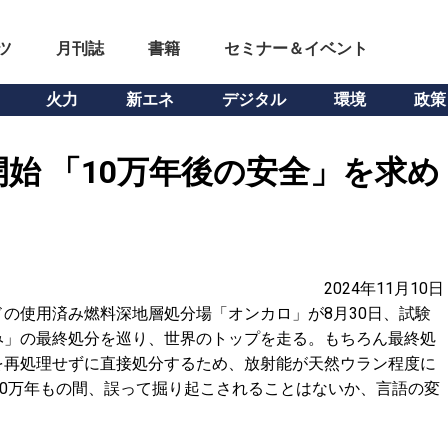
ツ
月刊誌
書籍
セミナー＆イベント
火力
新エネ
デジタル
環境
政策
始 「10万年後の安全」を求め
2024年11月10日
の使用済み燃料深地層処分場「オンカロ」が8月30日、試験
み」の最終処分を巡り、世界のトップを走る。もちろん最終処
を再処理せずに直接処分するため、放射能が天然ウラン程度に
10万年もの間、誤って掘り起こされることはないか、言語の変