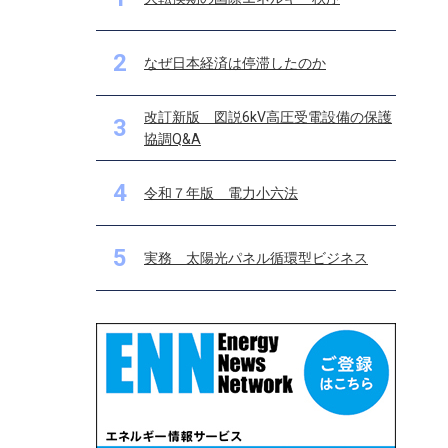
2
なぜ日本経済は停滞したのか
改訂新版 図説6kV高圧受電設備の保護
3
協調Q&A
4
令和７年版 電力小六法
5
実務 太陽光パネル循環型ビジネス