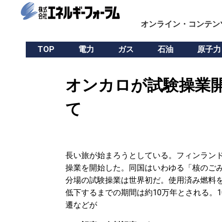
オンライン・コンテン
TOP
電力
ガス
石油
原子力
オンカロが試験操業開
て
長い旅が始まろうとしている。フィンランド
操業を開始した。同国はいわゆる「核のご
分場の試験操業は世界初だ。使用済み燃料
低下するまでの期間は約10万年とされる。
遷などが