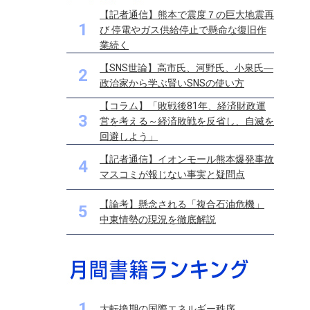
【記者通信】熊本で震度７の巨大地震再
1
び 停電やガス供給停止で懸命な復旧作
業続く
【SNS世論】高市氏、河野氏、小泉氏―
2
政治家から学ぶ賢いSNSの使い方
【コラム】「敗戦後81年、経済財政運
3
営を考える～経済敗戦を反省し、自滅を
回避しよう」
【記者通信】イオンモール熊本爆発事故
4
マスコミが報じない事実と疑問点
【論考】懸念される「複合石油危機」
5
中東情勢の現況を徹底解説
1
大転換期の国際エネルギー秩序