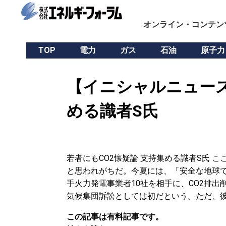
オンライン・コンテン
TOP
電力
ガス
石油
原子力
【イニシャルニュース
める識者S氏
若者にもCO2懐疑論 支持集める識者S氏 
と思われがちだ。今夏には、「安全な地球で
手火力発電事業者10社を相手に、CO2排
気候集団訴訟としては初だという。ただ、
この記事は有料記事です。