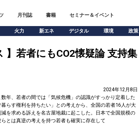
ツ
月刊誌
書籍
セミナー＆イベント
火力
新エネ
デジタル
環境
政策
 】若者にもCO2懐疑論 支持集
2024年12月8日
ここ数年、若者の間では「気候危機」の認識がすっかり定着した
暮らす権利を持ちたい」との考えから、全国の若者16人が大
出削減を求める訴えを名古屋地裁に起こした。日本で全国規模の
彼らとは真逆の考えを持つ若者も確実に存在して