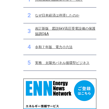
2
なぜ日本経済は停滞したのか
改訂新版 図説6kV高圧受電設備の保護
3
協調Q&A
4
令和７年版 電力小六法
5
実務 太陽光パネル循環型ビジネス