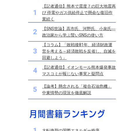
【記者通信】熊本で震度７の巨大地震再
1
び 停電やガス供給停止で懸命な復旧作
業続く
【SNS世論】高市氏、河野氏、小泉氏―
2
政治家から学ぶ賢いSNSの使い方
【コラム】「敗戦後81年、経済財政運
3
営を考える～経済敗戦を反省し、自滅を
回避しよう」
【記者通信】イオンモール熊本爆発事故
4
マスコミが報じない事実と疑問点
【論考】懸念される「複合石油危機」
5
中東情勢の現況を徹底解説
1
大転換期の国際エネルギー秩序