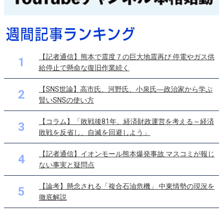
【記者通信】熊本で震度７の巨大地震再び 停電やガス供
1
給停止で懸命な復旧作業続く
【SNS世論】高市氏、河野氏、小泉氏―政治家から学ぶ
2
賢いSNSの使い方
【コラム】「敗戦後81年、経済財政運営を考える～経済
3
敗戦を反省し、自滅を回避しよう」
【記者通信】イオンモール熊本爆発事故 マスコミが報じ
4
ない事実と疑問点
【論考】懸念される「複合石油危機」 中東情勢の現況を
5
徹底解説