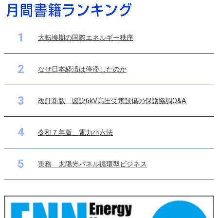
1
大転換期の国際エネルギー秩序
2
なぜ日本経済は停滞したのか
3
改訂新版 図説6kV高圧受電設備の保護協調Q&A
4
令和７年版 電力小六法
5
実務 太陽光パネル循環型ビジネス