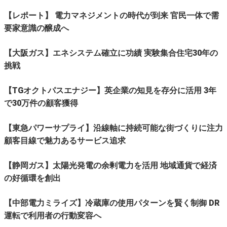
【レポート】 電力マネジメントの時代が到来 官民一体で需
要家意識の醸成へ
【大阪ガス】エネシステム確立に功績 実験集合住宅30
年の
挑戦
【TGオクトパスエナジー】英企業の知見を存分に活用 3年
で30万件の顧客獲得
【東急パワーサプライ】沿線軸に持続可能な街づくりに注力
顧客目線で魅力あるサービス追求
【静岡ガス】太陽光発電の余剰電力を活用 地域通貨で経済
の好循環を創出
【中部電力ミライズ】冷蔵庫の使用パターンを賢く制御 DR
運転で利用者の行動変容へ