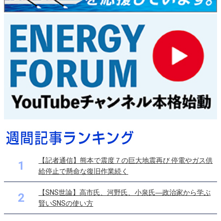
【記者通信】熊本で震度７の巨大地震再び 停電やガス供
1
給停止で懸命な復旧作業続く
【SNS世論】高市氏、河野氏、小泉氏―政治家から学ぶ
2
賢いSNSの使い方