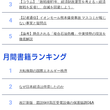
【コラム】「敗戦後81年、経済財政運営を考える～経済
3
敗戦を反省し、自滅を回避しよう」
【記者通信】イオンモール熊本爆発事故 マスコミが報じ
4
ない事実と疑問点
【論考】懸念される「複合石油危機」 中東情勢の現況を
5
徹底解説
1
大転換期の国際エネルギー秩序
2
なぜ日本経済は停滞したのか
3
改訂新版 図説6kV高圧受電設備の保護協調Q&A