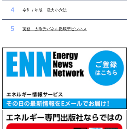
4
令和７年版 電力小六法
5
実務 太陽光パネル循環型ビジネス