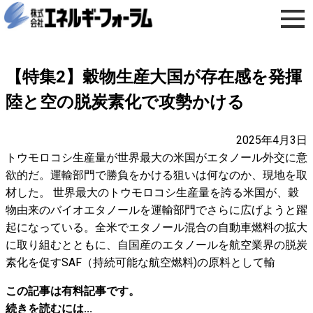
【特集2】穀物生産大国が存在感を発揮
陸と空の脱炭素化で攻勢かける
2025年4月3日
トウモロコシ生産量が世界最大の米国がエタノール外交に意
欲的だ。運輸部門で勝負をかける狙いは何なのか、現地を取
材した。 世界最大のトウモロコシ生産量を誇る米国が、穀
物由来のバイオエタノールを運輸部門でさらに広げようと躍
起になっている。全米でエタノール混合の自動車燃料の拡大
に取り組むとともに、自国産のエタノールを航空業界の脱炭
素化を促すSAF（持続可能な航空燃料)の原料として輸
この記事は有料記事です。
続きを読むには...