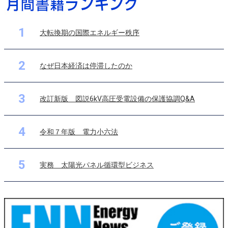
1
大転換期の国際エネルギー秩序
2
なぜ日本経済は停滞したのか
3
改訂新版 図説6kV高圧受電設備の保護協調Q&A
4
令和７年版 電力小六法
5
実務 太陽光パネル循環型ビジネス