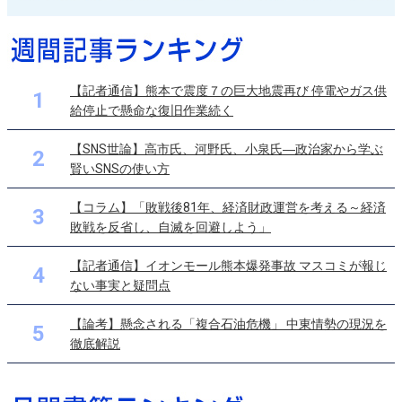
【記者通信】熊本で震度７の巨大地震再び 停電やガス供
1
給停止で懸命な復旧作業続く
【SNS世論】高市氏、河野氏、小泉氏―政治家から学ぶ
2
賢いSNSの使い方
【コラム】「敗戦後81年、経済財政運営を考える～経済
3
敗戦を反省し、自滅を回避しよう」
【記者通信】イオンモール熊本爆発事故 マスコミが報じ
4
ない事実と疑問点
【論考】懸念される「複合石油危機」 中東情勢の現況を
5
徹底解説