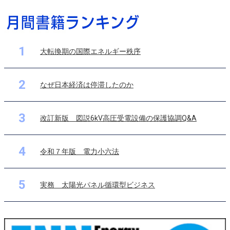
1
大転換期の国際エネルギー秩序
2
なぜ日本経済は停滞したのか
3
改訂新版 図説6kV高圧受電設備の保護協調Q&A
4
令和７年版 電力小六法
5
実務 太陽光パネル循環型ビジネス