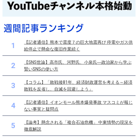
【記者通信】熊本で震度７の巨大地震再び 停電やガス供
1
給停止で懸命な復旧作業続く
【SNS世論】高市氏、河野氏、小泉氏―政治家から学ぶ
2
賢いSNSの使い方
【コラム】「敗戦後81年、経済財政運営を考える～経済
3
敗戦を反省し、自滅を回避しよう」
【記者通信】イオンモール熊本爆発事故 マスコミが報じ
4
ない事実と疑問点
【論考】懸念される「複合石油危機」 中東情勢の現況を
5
徹底解説