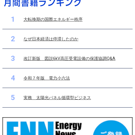
1
大転換期の国際エネルギー秩序
2
なぜ日本経済は停滞したのか
3
改訂新版 図説6kV高圧受電設備の保護協調Q&A
4
令和７年版 電力小六法
5
実務 太陽光パネル循環型ビジネス