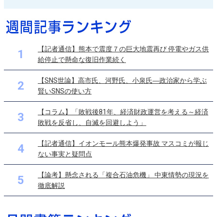
【記者通信】熊本で震度７の巨大地震再び 停電やガス供
1
給停止で懸命な復旧作業続く
【SNS世論】高市氏、河野氏、小泉氏―政治家から学ぶ
2
賢いSNSの使い方
【コラム】「敗戦後81年、経済財政運営を考える～経済
3
敗戦を反省し、自滅を回避しよう」
【記者通信】イオンモール熊本爆発事故 マスコミが報じ
4
ない事実と疑問点
【論考】懸念される「複合石油危機」 中東情勢の現況を
5
徹底解説